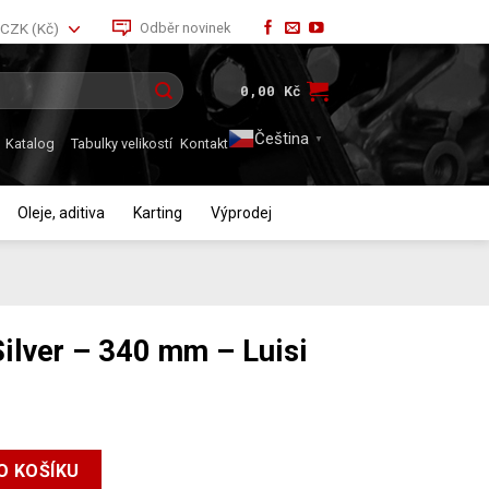
Odběr novinek
CZK (Kč)
0,00
Kč
Čeština‎
▼
Katalog
Tabulky velikostí
Kontakt
Oleje, aditiva
Karting
Výprodej
ilver – 340 mm – Luisi
m – Luisi množství
O KOŠÍKU