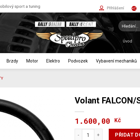
bilový sport a tuning
Přihlášení
Hledat:
Úvod
Brzdy
Motor
Elektro
Podvozek
Vybavení mechaniků
TY
Volant FALCON/S
1.600,00
Kč
Volant FALCON/Silver – 340 m
PŘIDAT D