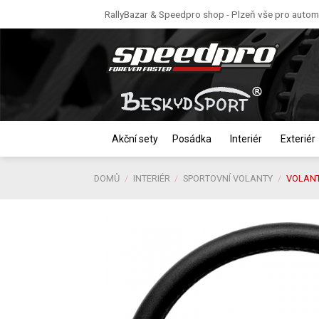
Skip
RallyBazar & Speedpro shop - Plzeň vše pro automo
to
content
Akční sety
Posádka
Interiér
Exteriér
DOMŮ
/
INTERIÉR
/
SPORTOVNÍ VOLANTY
/
VOLAN