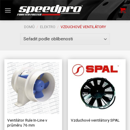
Skip
to
content
DOMŮ
/
ELEKTRO
/
VZDUCHOVÉ VENTILÁTORY
Ventilátor Rule In-Line v
Vzduchové ventilátory SPAL
průměru 76 mm