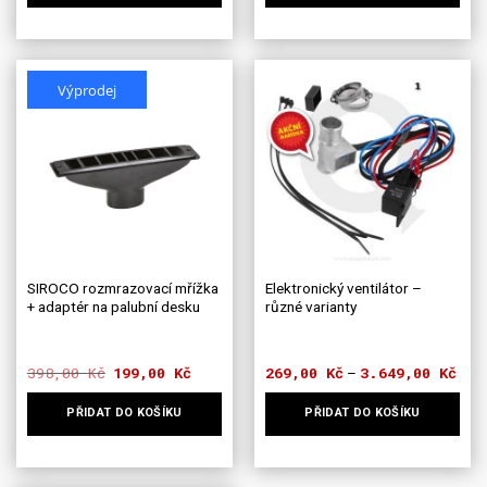
Tento
Tento
produkt
produkt
má
má
více
více
Výprodej
variant.
variant.
Možnosti
Možnosti
lze
lze
vybrat
vybrat
na
na
stránce
stránce
produktu
produktu
SIROCO rozmrazovací mřížka
Elektronický ventilátor –
+ adaptér na palubní desku
různé varianty
398,00
Kč
Původní
199,00
Kč
Aktuální
269,00
Kč
3.649,00
Kč
Rozp
–
cena
cena
cen:
byla:
je:
269,
PŘIDAT DO KOŠÍKU
PŘIDAT DO KOŠÍKU
398,00 Kč.
199,00 Kč.
až
3.64
Tento
produkt