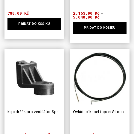
780,00
Kč
2.163,00
Kč
–
5.040,00
Kč
Rozpětí
cen:
PŘIDAT DO KOŠÍKU
2.163,00 Kč
PŘIDAT DO KOŠÍKU
až
5.040,00 Kč
Tento
produkt
má
více
variant.
Možnosti
lze
vybrat
na
stránce
produktu
klip/držák pro ventilátor Spal
Ovládací kabel topení Siroco