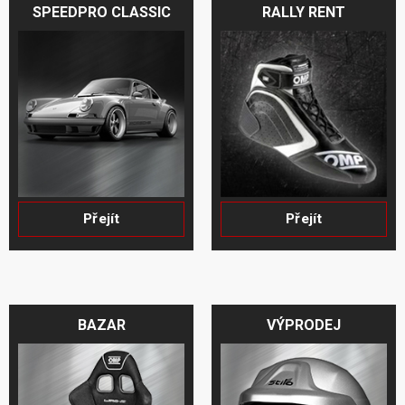
variant.
SPEEDPRO CLASSIC
RALLY RENT
Možnosti
lze
vybrat
na
stránce
produktu
Přejít
Přejít
BAZAR
VÝPRODEJ