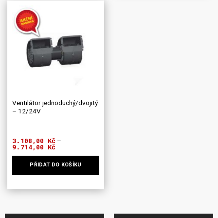
má
více
variant.
Možnosti
lze
vybrat
na
stránce
produktu
Ventilátor jednoduchý/dvojitý
– 12/24V
3.108,00
Kč
–
9.714,00
Kč
Rozpětí
cen:
3.108,00 Kč
PŘIDAT DO KOŠÍKU
až
9.714,00 Kč
Tento
produkt
má
více