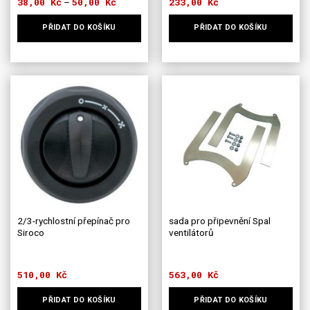
38,00
Kč
50,00
Kč
Rozpětí
233,00
Kč
–
cen:
38,00 Kč
PŘIDAT DO KOŠÍKU
PŘIDAT DO KOŠÍKU
až
50,00 Kč
Tento
Tento
produkt
produkt
má
má
více
více
variant.
variant.
Možnosti
Možnosti
lze
lze
vybrat
vybrat
na
na
stránce
stránce
produktu
produktu
2/3-rychlostní přepínač pro
sada pro připevnění Spal
Siroco
ventilátorů
510,00
Kč
563,00
Kč
PŘIDAT DO KOŠÍKU
PŘIDAT DO KOŠÍKU