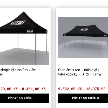
eskopický stan 3m x 3m –
Stan 3m x 6m – nůžkový /
ný
teleskopický – GT2i – černý
390,00
Kč
8.461,00
Kč
Rozpětí
9.832,00
Kč
15.075,00
–
–
cen:
6.390,00 Kč
PŘIDAT DO KOŠÍKU
PŘIDAT DO KOŠÍKU
až
8.461,00 Kč
to
Tento