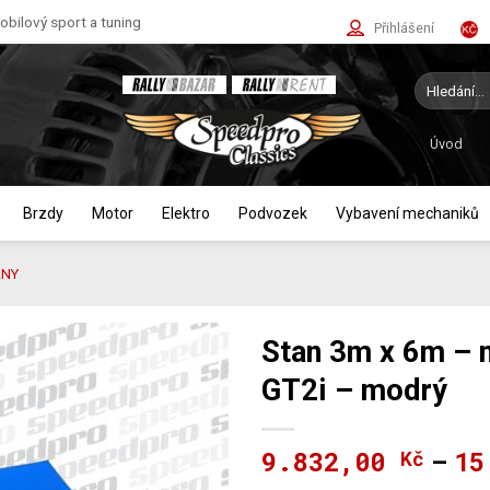
bilový sport a tuning
Přihlášení
Hledat:
Úvod
Brzdy
Motor
Elektro
Podvozek
Vybavení mechaniků
ANY
Stan 3m x 6m – n
GT2i – modrý
9.832,00
15
Kč
–