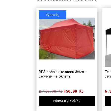
Výprodej
BPS bočnice ke stanu 3x6m –
Tel
červené – s oknem
čer
2.150,00
Kč
Původní
Aktuální
450,00
Kč
6.
cena
cena
byla:
je:
PŘIDAT DO KOŠÍKU
2.150,00 Kč.
450,00 Kč.
Ten