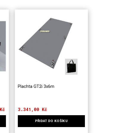
Plachta GT2i 3x6m
Kč
Rozpětí
3.341,00
Kč
cen:
9.832,00 Kč
PŘIDAT DO KOŠÍKU
až
15.075,00 Kč