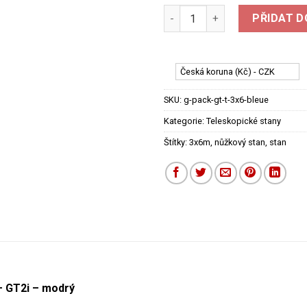
Stan 3m x 6m - nůžkový / tele
PŘIDAT D
Česká koruna (Kč) - CZK
SKU:
g-pack-gt-t-3x6-bleue
Kategorie:
Teleskopické stany
Štítky:
3x6m
,
nůžkový stan
,
stan
– GT2i – modrý