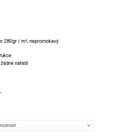
9.832,00 Kč
až
15.075,00 Kč
ter 280gr / m², nepromokavý.
rukce
 žádné nářadí
-