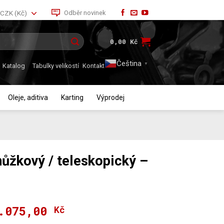
Odběr novinek
CZK (Kč)
0,00
Kč
Čeština‎
▼
Katalog
Tabulky velikostí
Kontakt
Oleje, aditiva
Karting
Výprodej
ůžkový / teleskopický –
.075,00
Kč
Rozpětí
cen: