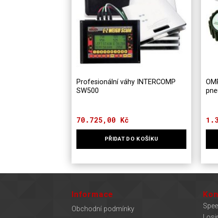
Profesionální váhy INTERCOMP
OMP
SW500
pne
70.725,00
Kč
1.
PŘIDAT DO KOŠÍKU
Informace
Kon
Spee
Obchodní podmínky
Losi