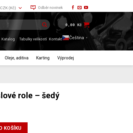
Odběr novinek
CZK (Kč)
0,00
Kč
Čeština‎
▼
Katalog
Tabulky velikostí
Kontakt
Oleje, aditiva
Karting
Výprodej
lové role – šedý
edý množství
O KOŠÍKU