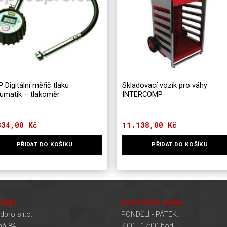
 Digitální měřič tlaku
Skladovací vozík pro váhy
umatik – tlakoměr
INTERCOMP
334,00
Kč
11.138,00
Kč
PŘIDAT DO KOŠÍKU
PŘIDAT DO KOŠÍKU
takt
Otevírací doba
dpro s.r.o.
PONDĚLÍ - PÁTEK:
ná 84
7:00 - 17:00 hod.