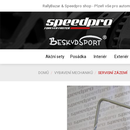
Skip
RallyBazar & Speedpro shop - Plzeň vše pro automo
to
content
Akční sety
Posádka
Interiér
Exteriér
DOMŮ
/
VYBAVENÍ MECHANIKŮ
/
SERVISNÍ ZÁZEMÍ