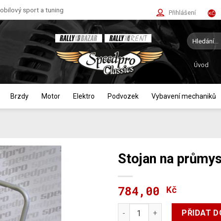
bilový sport a tuning
Přihlášení
Hledat:
Úvod
Brzdy
Motor
Elektro
Podvozek
Vybavení mechaniků
Stojan na průmys
784,00
Kč
Stojan na průmyslové role - š
PŘIDAT D