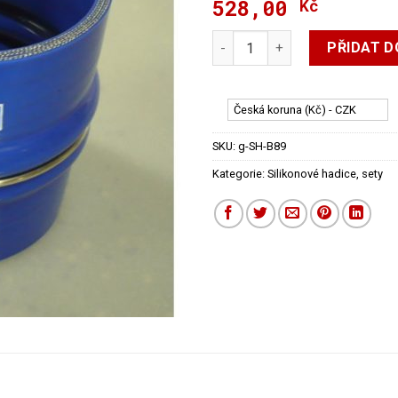
528,00
Kč
Silikonová hadice rovná- FLE
PŘIDAT D
Česká koruna (Kč) - CZK
SKU:
g-SH-B89
Kategorie:
Silikonové hadice, sety