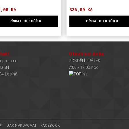
2,00
Kč
336,00
Kč
PŘIDAT DO KOŠÍKU
PŘIDAT DO KOŠÍKU
takt
Otevírací doba
dpro s.r.o.
PONDĚLÍ - PÁTEK:
ná 84
7:00 - 17:00 hod.
04 Losiná
AT
JAK NAKUPOVAT
FACEBOOK