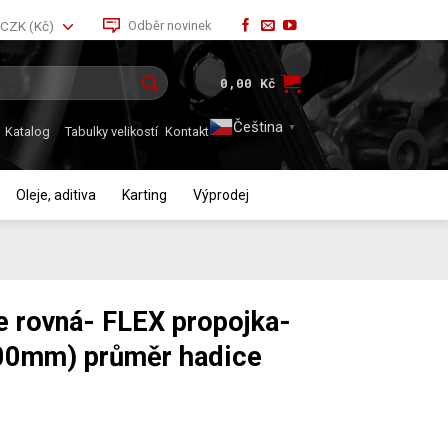
Odběr novinek
CZK (Kč)
0,00
Kč
Čeština‎
▼
Katalog
Tabulky velikostí
Kontakt
Oleje, aditiva
Karting
Výprodej
e rovná- FLEX propojka-
00mm) průměr hadice