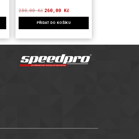
288,00
Kč
Původní
Aktuální
260,00
Kč
cena
cena
byla:
je:
PŘIDAT DO KOŠÍKU
288,00 Kč.
260,00 Kč.