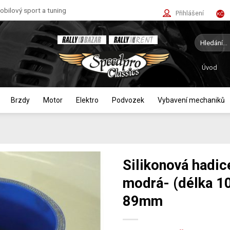
bilový sport a tuning
Přihlášení
Hledat:
Úvod
Brzdy
Motor
Elektro
Podvozek
Vybavení mechaniků
Silikonová hadic
modrá- (délka 1
89mm