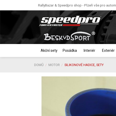
Skip
RallyBazar & Speedpro shop - Plzeň vše pro automo
to
content
Akční sety
Posádka
Interiér
Exteriér
DOMŮ
/
MOTOR
/
SILIKONOVÉ HADICE, SETY