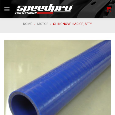
Skip
to
content
DOMŮ
/
MOTOR
/
SILIKONOVÉ HADICE, SETY