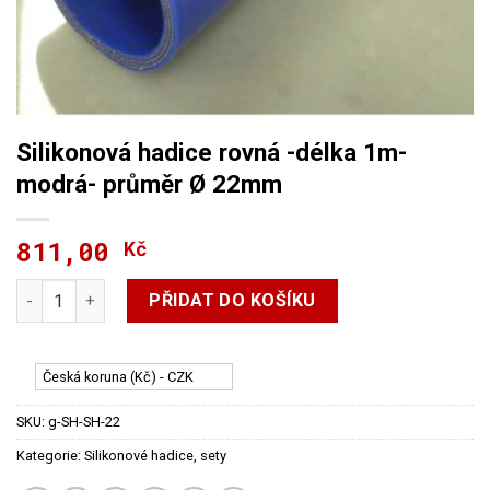
Silikonová hadice rovná -délka 1m-
modrá- průměr Ø 22mm
811,00
Kč
Silikonová hadice rovná -délka 1m- modrá- průměr Ø 22mm m
PŘIDAT DO KOŠÍKU
Česká koruna (Kč) - CZK
SKU:
g-SH-SH-22
Kategorie:
Silikonové hadice, sety