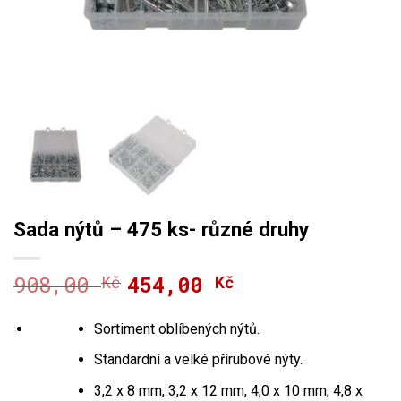
Sada nýtů – 475 ks- různé druhy
908,00
454,00
Kč
Původní
Aktuální
Kč
cena
cena
byla:
je:
Sortiment oblíbených nýtů.
908,00 Kč.
454,00 Kč.
Standardní a velké přírubové nýty.
3,2 x 8 mm, 3,2 x 12 mm, 4,0 x 10 mm, 4,8 x