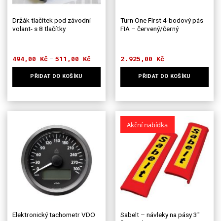
Držák tlačítek pod závodní
Turn One First 4-bodový pás
volant- s 8 tlačítky
FIA – červený/černý
494,00
Kč
511,00
Kč
Rozpětí
2.925,00
Kč
–
cen:
494,00 Kč
PŘIDAT DO KOŠÍKU
PŘIDAT DO KOŠÍKU
až
511,00 Kč
Tento
Tento
produkt
produkt
má
má
více
více
Akční nabídka
variant.
variant.
Možnosti
Možnosti
lze
lze
vybrat
vybrat
na
na
stránce
stránce
produktu
produktu
Elektronický tachometr VDO
Sabelt – návleky na pásy 3″