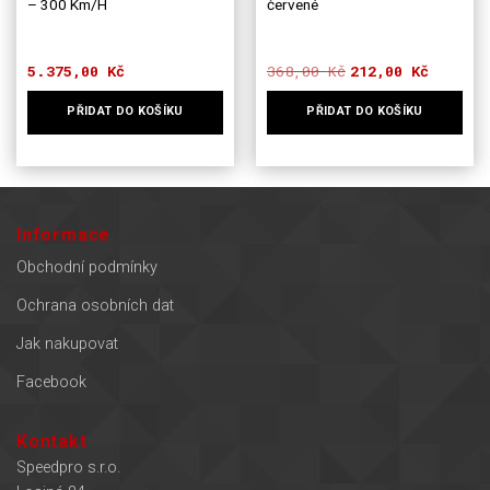
– 300 Km/H
červené
5.375,00
Kč
368,00
Kč
Původní
Aktuální
212,00
Kč
cena
cena
byla:
je:
PŘIDAT DO KOŠÍKU
PŘIDAT DO KOŠÍKU
368,00 Kč.
212,00 Kč.
Informace
Obchodní podmínky
Ochrana osobních dat
Jak nakupovat
Facebook
Kontakt
Speedpro s.r.o.