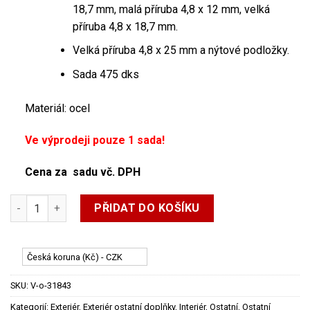
18,7 mm, malá příruba 4,8 x 12 mm, velká
příruba 4,8 x 18,7 mm.
Velká příruba 4,8 x 25 mm a nýtové podložky.
Sada 475 dks
Materiál: ocel
Ve výprodeji pouze 1 sada!
Cena za sadu vč. DPH
Sada nýtů - 475 ks- různé druhy množství
PŘIDAT DO KOŠÍKU
Česká koruna (Kč) - CZK
SKU:
V-o-31843
Kategorií:
Exteriér
,
Exteriér ostatní doplňky
,
Interiér
,
Ostatní
,
Ostatní