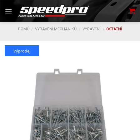
Skip
to
content
DOMŮ
/
VYBAVENÍ MECHANIKŮ
/
VYBAVENÍ
/
OSTATNÍ
Výprodej