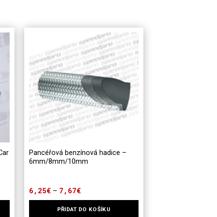
Car
Pancéřová benzínová hadice –
6mm/8mm/10mm
6,25
€
7,67
€
Rozpětí
–
cen:
6,25€
PŘIDAT DO KOŠÍKU
až