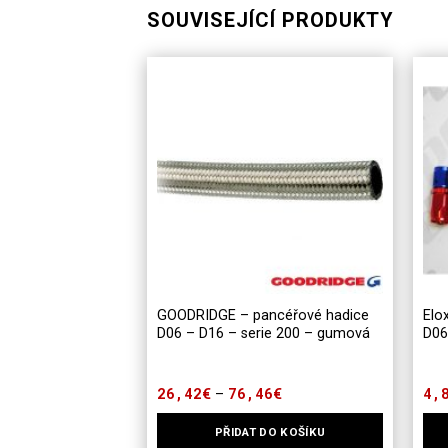
SOUVISEJÍCÍ PRODUKTY
GOODRIDGE – pancéřové hadice
Elo
D06 – D16 – serie 200 – gumová
D06
26,42
€
76,46
€
Rozpětí
4,
–
cen:
26,42€
PŘIDAT DO KOŠÍKU
až