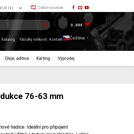
Odběr novinek
EUR (€)
0,00
€
Čeština‎
▼
Katalog
Tabulky velikostí
Kontakt
Oleje, aditiva
Karting
Výprodej
edukce 76-63 mm
vé hadice. Ideální pro připojení