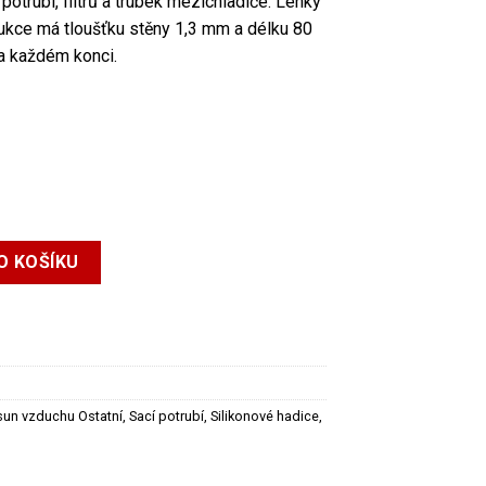
trubí, filtrů a trubek mezichladiče. Lehký
dukce má tloušťku stěny 1,3 mm a délku 80
a každém konci.
 mm množství
O KOŠÍKU
sun vzduchu Ostatní
,
Sací potrubí
,
Silikonové hadice,