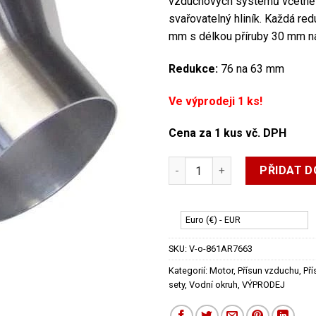
vzduchových systémů včetně po
21,00€.
10,50€.
svařovatelný hliník. Každá re
mm s délkou příruby 30 mm n
Redukce:
76 na 63 mm
Ve výprodeji 1 ks!
Cena za 1 kus vč. DPH
REVOTEC ALU redukce 76-63
PŘIDAT D
Euro (€) - EUR
SKU:
V-o-861AR7663
Kategorií:
Motor
,
Přísun vzduchu
,
Pří
sety
,
Vodní okruh
,
VÝPRODEJ