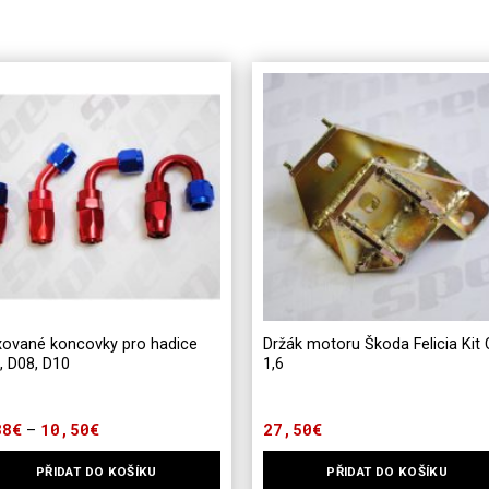
xované koncovky pro hadice
Držák motoru Škoda Felicia Kit 
, D08, D10
1,6
88
€
10,50
€
Rozpětí
27,50
€
–
cen:
4,88€
PŘIDAT DO KOŠÍKU
PŘIDAT DO KOŠÍKU
až