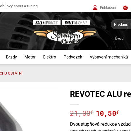
bilový sport a tuning
Přihlášení
Hledat:
Úvod
Brzdy
Motor
Elektro
Podvozek
Vybavení mechaniků
CHU OSTATNÍ
REVOTEC ALU r
21,00
10,50
€
Původní
Aktuální
€
cena
cena
Dvoustupňová redukce vzducho
byla:
je: