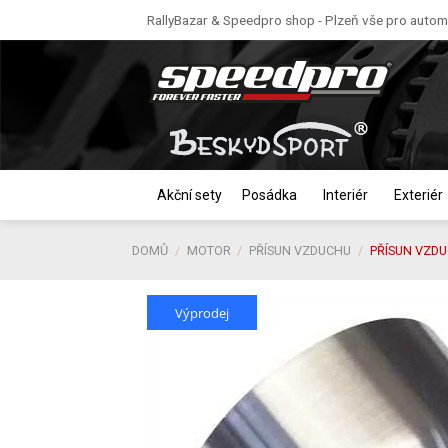
Skip
RallyBazar & Speedpro shop - Plzeň vše pro automo
to
content
Akční sety
Posádka
Interiér
Exteriér
DOMŮ
/
MOTOR
/
PŘÍSUN VZDUCHU
/
PŘÍSUN VZDU
Výprodej