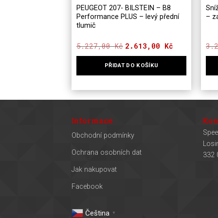
PEUGEOT 207- BILSTEIN – B8
Sní
Performance PLUS – levý přední
– z
tlumič
5.227,00
Kč
Původní
Aktuální
2.613,00
Kč
3.
cena
cena
byla:
je:
PŘIDAT DO KOŠÍKU
5.227,00 Kč.
2.613,00 Kč.
Informace
Kon
Spee
Obchodní podmínky
Losi
Ochrana osobních dat
332 
Jak nakupovat
Facebook
Čeština‎
▼