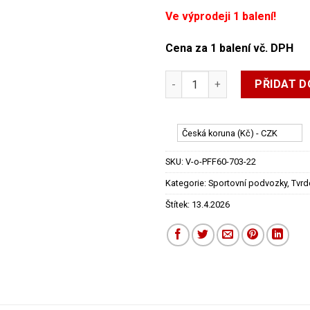
Ve výprodeji 1 balení!
Cena za 1 balení vč. DPH
Renault Megane III RS (2008–
PŘIDAT D
Česká koruna (Kč) - CZK
SKU:
V-o-PFF60-703-22
Kategorie:
Sportovní podvozky
,
Tvrd
Štítek:
13.4.2026