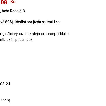
,00
dní
ální
Kč
, řada Road č. 3.
0,00 Kč.
00 Kč.
á 80A): Ideální pro jízdu na trati i na
riginální výbava se stejnou absorpcí hluku
entbloků i pneumatik.
703-24.
–2017)