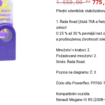
1.550,00
775
Kč
Půvo
Aktu
cena
cena
Přední silentblok stabilizátoru
byla:
je:
1.55
775,
1. Řada Road (žlutá 70A a fialov
silnici!
O 25 % až 30 % pevnější než o
a prodlouženou životností sil
Množství v krabici: 2.
Požadované množství: 2.
Směs: Řada Road.
Pozice na diagramu: Č. 3.
Číslo dílu Powerflex: PFF60-
Kompatibilní vozidla:
Renault Megane III RS (2008