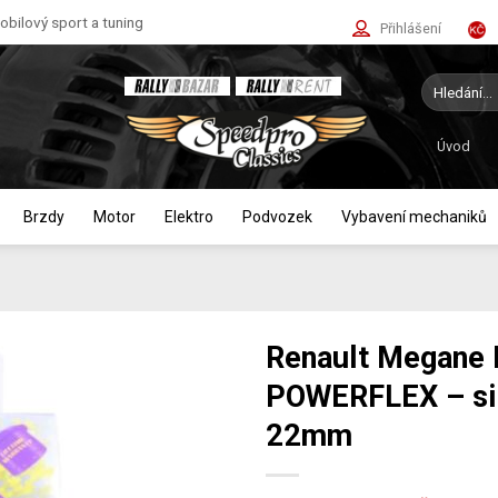
bilový sport a tuning
Přihlášení
Hledat:
Úvod
Brzdy
Motor
Elektro
Podvozek
Vybavení mechaniků
Renault Megane 
POWERFLEX – sil
22mm