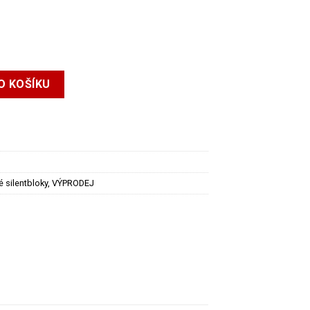
2017) – POWERFLEX – silentbloky stabilizátoru 22mm množství
O KOŠÍKU
é silentbloky
,
VÝPRODEJ