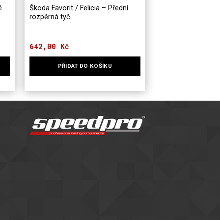
é
Škoda Favorit / Felicia – Přední
rozpěrná tyč
642,00
Kč
PŘIDAT DO KOŠÍKU