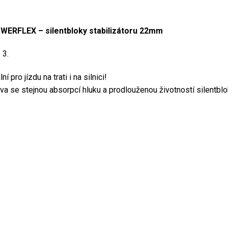
WERFLEX – silentbloky stabilizátoru 22
mm
 3.
 pro jízdu na trati i na silnici!
va se stejnou absorpcí hluku a prodlouženou životností silentblo