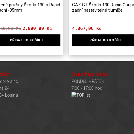
žené pružiny Škoda 130 a Rapid
GAZ GT Škoda 130 Rapid Coup
adní -35mm
zadní nastavitelné tlumiče
250,00
Kč
Původní
Aktuální
2.800,00
Kč
4.867,00
Kč
cena
cena
byla:
je:
PŘIDAT DO KOŠÍKU
PŘIDAT DO KOŠÍKU
3.250,00 Kč.
2.800,00 Kč.
takt
Otevírací doba
dpro s.r.o.
PONDĚLÍ - PÁTEK:
ná 84
7:00 - 17:00 hod.
04 Losiná