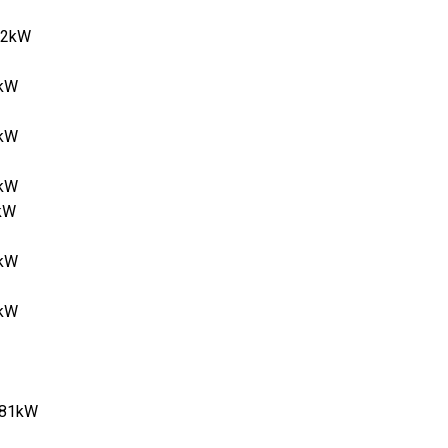
132kW
0kW
1kW
0kW
5kW
8kW
2kW
0 81kW