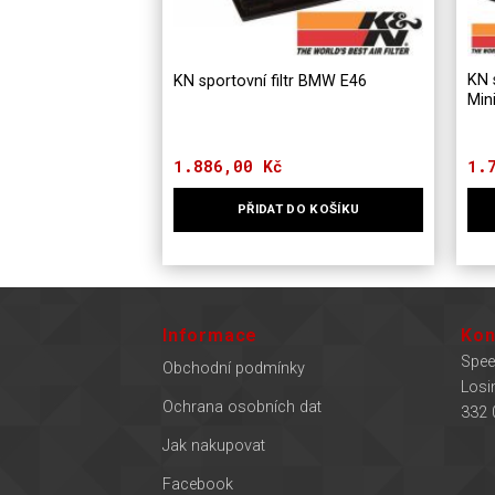
KN 
KN sportovní filtr BMW E46
Mini
1.886,00
Kč
1.
PŘIDAT DO KOŠÍKU
Informace
Kon
Spee
Obchodní podmínky
Losi
Ochrana osobních dat
332 
Jak nakupovat
Facebook