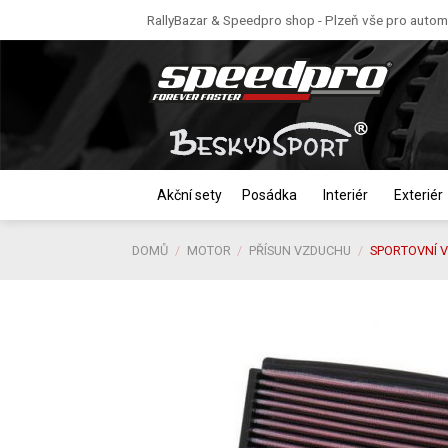
Skip
RallyBazar & Speedpro shop - Plzeň vše pro automo
to
content
Akční sety
Posádka
Interiér
Exteriér
DOMŮ
/
MOTOR
/
PŘÍSUN VZDUCHU
/
SPORTOVNÍ 