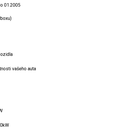
do 01.2005
rboxu)
vozidla
tnosti vašeho auta
kW
110kW