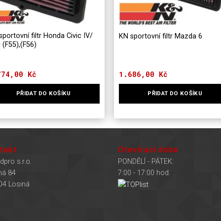
sportovní filtr Honda Civic IV/
KN sportovní filtr Mazda 6
 (F55),(F56)
774,00
Kč
1.686,00
Kč
PŘIDAT DO KOŠÍKU
PŘIDAT DO KOŠÍKU
takt
Otevírací doba
dpro s.r.o.
PONDĚLÍ - PÁTEK:
ná 84
7:00 - 17:00 hod.
04 Losiná