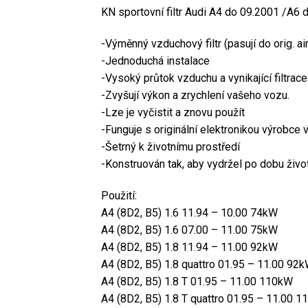
KN sportovní filtr Audi A4 do 09.2001 /A6 
-Výměnný vzduchový filtr (pasují do orig. ai
-Jednoduchá instalace
-Vysoký průtok vzduchu a vynikající filtrace
-Zvyšují výkon a zrychlení vašeho vozu.
-Lze je vyčistit a znovu použít
-Funguje s originální elektronikou výrobce 
-Šetrný k životnímu prostředí
-Konstruován tak, aby vydržel po dobu živo
Použití:
A4 (8D2, B5) 1.6 11.94 – 10.00 74kW
A4 (8D2, B5) 1.6 07.00 – 11.00 75kW
A4 (8D2, B5) 1.8 11.94 – 11.00 92kW
A4 (8D2, B5) 1.8 quattro 01.95 – 11.00 92
A4 (8D2, B5) 1.8 T 01.95 – 11.00 110kW
A4 (8D2, B5) 1.8 T quattro 01.95 – 11.00 