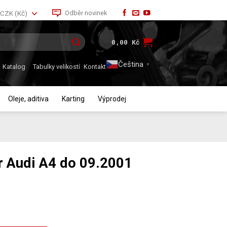
Odběr novinek
CZK (Kč)
0,00
Kč
Čeština‎
▼
Katalog
Tabulky velikostí
Kontakt
Oleje, aditiva
Karting
Výprodej
tr Audi A4 do 09.2001