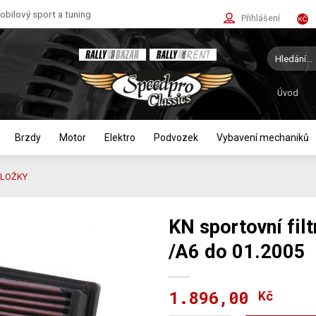
bilový sport a tuning
Přihlášení
Hledat:
Úvod
Brzdy
Motor
Elektro
Podvozek
Vybavení mechaniků
VLOŽKY
KN sportovní fil
/A6 do 01.2005
1.896,00
Kč