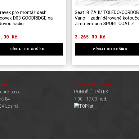
pravek pro montáž dash
Seat IBIZA II/ TOLEDO/CORDO
covek D03 GOODRIDGE na
Vario – zadní děrované kotouč
dovou hadici
Zimmermann SPORT COAT Z
5,00
Kč
3.265,00
Kč
PŘIDAT DO KOŠÍKU
PŘIDAT DO KOŠÍKU
takt
Otevírací doba
dpro s.r.o.
PONDĚLÍ - PÁTEK:
ná 84
7:00 - 17:00 hod.
04 Losiná