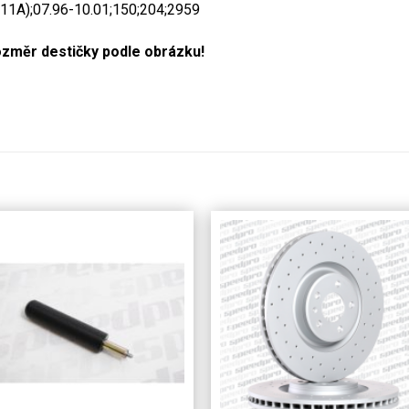
1A);07.96-10.01;150;204;2959
ozměr destičky podle obrázku!