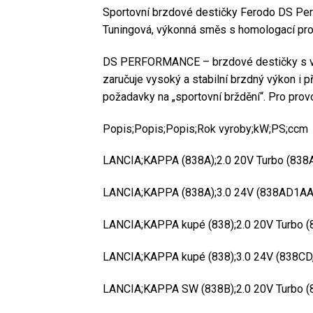
Sportovní brzdové destičky Ferodo DS P
Tuningová, výkonná směs s homologací pro
DS PERFORMANCE – brzdové destičky s vyšší
zaručuje vysoký a stabilní brzdný výkon i 
požadavky na „sportovní brždění“. Pro pro
Popis;Popis;Popis;Rok vyroby;kW;PS;ccm
LANCIA;KAPPA (838A);2.0 20V Turbo (838
LANCIA;KAPPA (838A);3.0 24V (838AD1AA
LANCIA;KAPPA kupé (838);2.0 20V Turbo (
LANCIA;KAPPA kupé (838);3.0 24V (838CD
LANCIA;KAPPA SW (838B);2.0 20V Turbo (