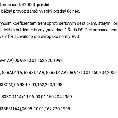
erformance(DS2000).
přední
 běžný provoz zaručí vysoký brzdný účinek.
m koeficientem tření oproti sériovým destičkám, stálým i při 
při delším brždění – brzdy „nevadnou“. Řada DS Performance nen
voz v ČR schváleno dle evropské normy R90.
AM1AA);06.98-10.01;162;220;1998
, 838AD11A, 838XD1AA, 838ZD1AA);08.94-10.01;150;204;2959
838CM);06.98-03.01;162;220;1998
, 838CD11A);11.96-03.01;150;204;2959
838BM1AA);06.98-10.01;162;220;1998