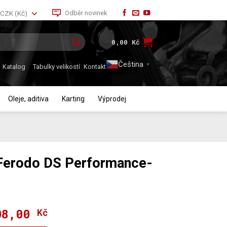
Odběr novinek
CZK (Kč)
0,00
Kč
Čeština‎
▼
Katalog
Tabulky velikostí
Kontakt
Oleje, aditiva
Karting
Výprodej
 Ferodo DS Performance-
08,00
dní
ální
Kč