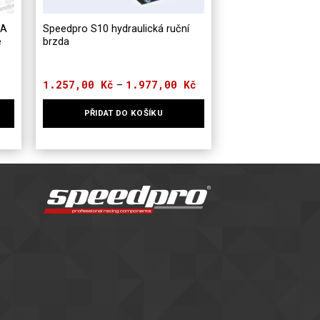
BA
Speedpro S10 hydraulická ruční
e
brzda
1.257,00
Kč
1.977,00
Kč
Rozpětí
–
cen:
1.257,00 Kč
PŘIDAT DO KOŠÍKU
až
1.977,00 Kč
Tento
produkt
má
více
variant.
Možnosti
lze
vybrat
na
stránce
produktu