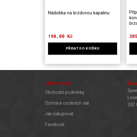
Pří
Nádobka na brzdovou kapalinu
kon
brz
190,00
Kč
38
PŘIDAT DO KOŠÍKU
Informace
Kon
Spee
Obchodní podmínky
Losi
Ochrana osobních dat
332 
Jak nakupovat
Facebook