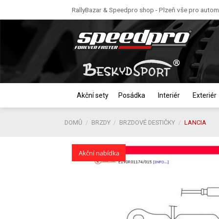
Skip
RallyBazar & Speedpro shop - Plzeň vše pro automo
to
content
Akční sety
Posádka
Interiér
Exteriér
DOMŮ
/
BRZDY
/
BRZDOVÉ DESTIČKY
/
LANCIA
Akční nabídka