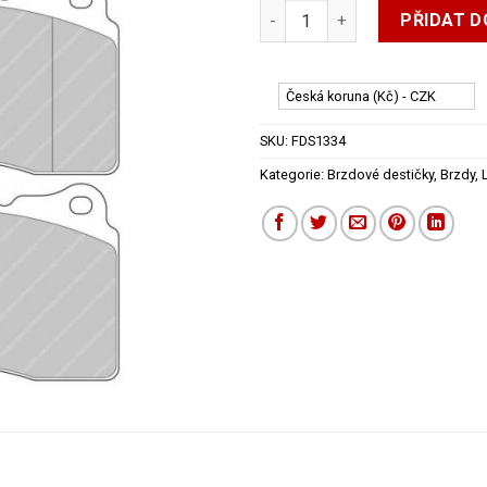
Přední destičky Ferodo DS Pe
byla:
je:
PŘIDAT D
5.34
4.80
Česká koruna (Kč) - CZK
SKU:
FDS1334
Kategorie:
Brzdové destičky
,
Brzdy
,