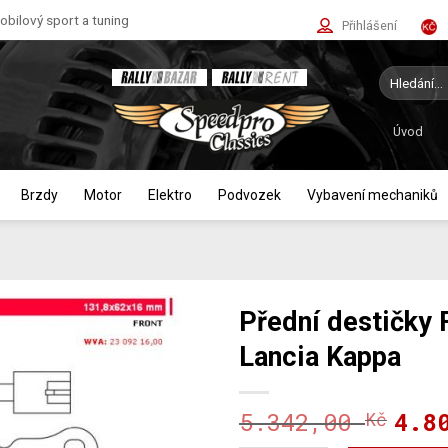
bilový sport a tuning
Přihlášení
Hledat:
Úvod
Brzdy
Motor
Elektro
Podvozek
Vybavení mechaniků
Přední destičky
Lancia Kappa
5.342,00
4.8
Kč
Půvo
Aktu
cena
cena