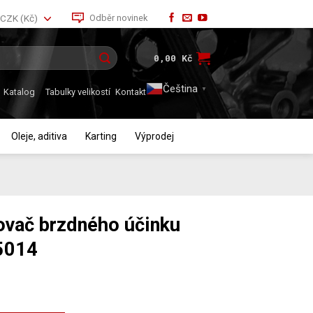
Odběr novinek
CZK (Kč)
0,00
Kč
Čeština‎
▼
Katalog
Tabulky velikostí
Kontakt
Oleje, aditiva
Karting
Výprodej
vač brzdného účinku
5014