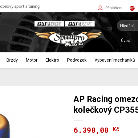
bilový sport a tuning
Přihlášení
Hledat:
Úvod
Brzdy
Motor
Elektro
Podvozek
Vybavení mechaniků
AP Racing omezo
kolečkový CP35
6.390,00
Kč