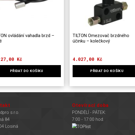
TON ovládání vahadla brzd –
TILTON Omezovač brzdného
é
účinku – kolečkový
127,00
Kč
4.027,00
Kč
PŘIDAT DO KOŠÍKU
PŘIDAT DO KOŠÍKU
takt
Otevírací doba
dpro s.r.o.
PONDĚLÍ - PÁTEK:
ná 84
7:00 - 17:00 hod.
04 Losiná