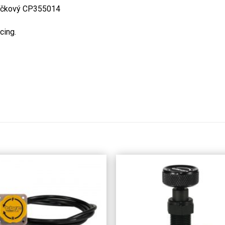
lečkový CP355014
cing.