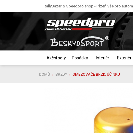
Skip
RallyBazar & Speedpro shop - Plzeň vše pro automo
to
content
Akční sety
Posádka
Interiér
Exteriér
DOMŮ
/
BRZDY
/
OMEZOVAČE BRZD. ÚČINKU