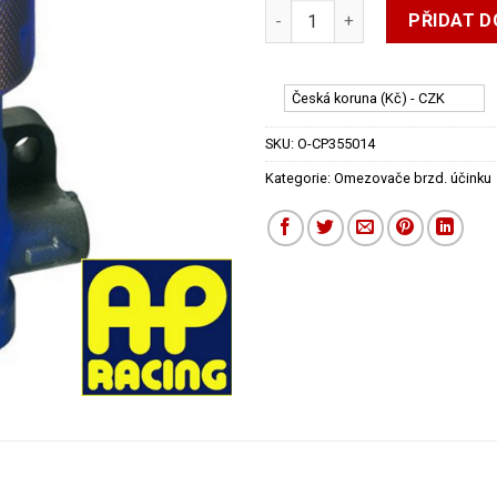
AP Racing omezovač brzdného
PŘIDAT D
Česká koruna (Kč) - CZK
SKU:
O-CP355014
Kategorie:
Omezovače brzd. účinku