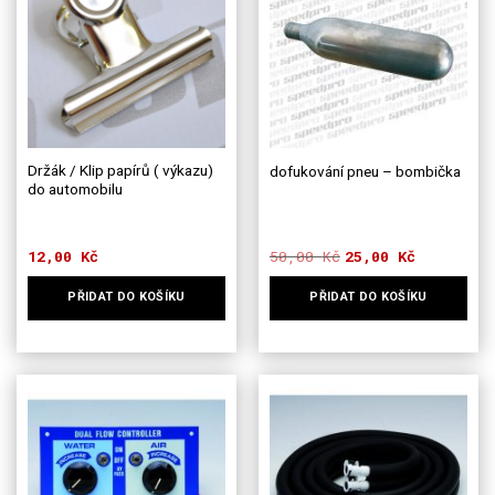
Držák / Klip papírů ( výkazu)
dofukování pneu – bombička
do automobilu
12,00
Kč
50,00
Kč
Původní
Aktuální
25,00
Kč
cena
cena
byla:
je:
PŘIDAT DO KOŠÍKU
PŘIDAT DO KOŠÍKU
50,00 Kč.
25,00 Kč.