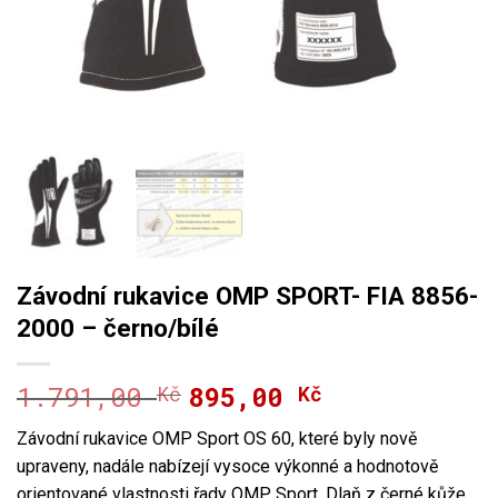
Závodní rukavice OMP SPORT- FIA 8856-
2000 – černo/bílé
1.791,00
895,00
Kč
Původní
Aktuální
Kč
cena
cena
Závodní rukavice OMP Sport OS 60, které byly nově
byla:
je:
upraveny, nadále nabízejí vysoce výkonné a hodnotově
1.791,00 Kč.
895,00 Kč.
orientované vlastnosti řady OMP Sport. Dlaň z černé kůže,