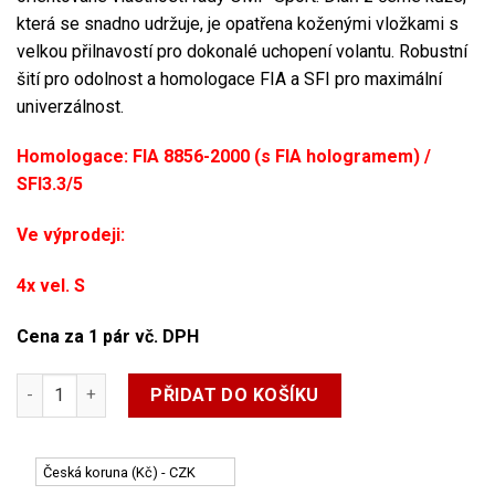
která se snadno udržuje, je opatřena koženými vložkami s
velkou přilnavostí pro dokonalé uchopení volantu. Robustní
šití pro odolnost a homologace FIA ​​a SFI pro maximální
univerzálnost.
Homologace: FIA 8856-2000 (s FIA hologramem) /
SFI3.3/5
Ve výprodeji:
4x vel. S
Cena za 1 pár vč. DPH
Závodní rukavice OMP SPORT- FIA 8856-2000 - černo/bílé mno
PŘIDAT DO KOŠÍKU
Česká koruna (Kč) - CZK