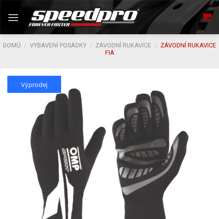
Skip
to
content
DOMŮ
/
VYBAVENÍ POSÁDKY
/
ZÁVODNÍ RUKAVICE
/
ZÁVODNÍ RUKAVICE
FIA
Výprodej