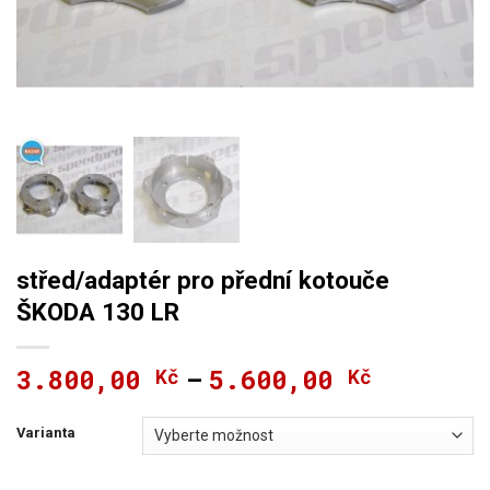
střed/adaptér pro přední kotouče
ŠKODA 130 LR
3.800,00
5.600,00
Kč
Kč
Rozpětí
–
cen:
3.800,00 
Varianta
až
5.600,00 