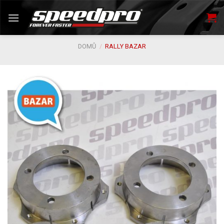
Skip
to
content
DOMŮ
/
RALLY BAZAR