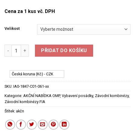
Cena za 1 kus vč. DPH
Velikost
Nehořlavá závodní kombinéza OMP SPORT - červená - FIA mno
PŘIDAT DO KOŠÍKU
Česká koruna (Kč) - CZK
SKU:
IA0-1847-C01-061-xx
Kategorie:
AKČNÍ NABÍDKA OMP
,
Vybavení posádky
,
Závodní kombinézy
,
Závodní kombinézy FIA
Štítek:
akčn