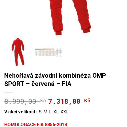
Nehořlavá závodní kombinéza OMP
SPORT – červená – FIA
8.999,00
7.318,00
Kč
Původní
Aktuální
Kč
cena
cena
V akci velikosti:
S-M-L-XL-XXL
byla:
je:
8.999,00 Kč.
7.318,00 Kč.
HOMOLOGACE FIA 8856-2018