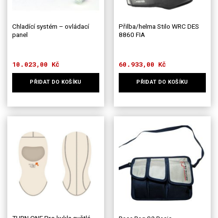
Chladící systém – ovládací
Přilba/helma Stilo WRC DES
panel
8860 FIA
10.023,00
Kč
60.933,00
Kč
PŘIDAT DO KOŠÍKU
PŘIDAT DO KOŠÍKU
Tento
produkt
má
více
variant.
Možnosti
lze
vybrat
na
stránce
produktu