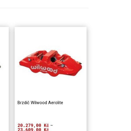
Brzdič Wilwood Aerolite
20.279,00
Kč
–
23.609,00
Kč
Rozpětí