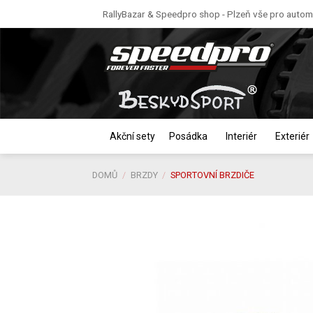
Skip
RallyBazar & Speedpro shop - Plzeň vše pro automo
to
content
Akční sety
Posádka
Interiér
Exteriér
DOMŮ
/
BRZDY
/
SPORTOVNÍ BRZDIČE