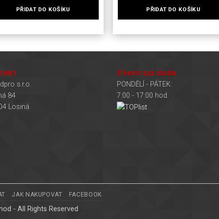
PŘIDAT DO KOŠÍKU
PŘIDAT DO KOŠÍKU
Tento
produkt
má
více
variant.
takt
Otevírací doba
Možnosti
dpro s.r.o.
PONDĚLÍ - PÁTEK:
lze
ná 84
7:00 - 17:00 hod.
vybrat
04 Losiná
na
stránce
produktu
AT
JAK NAKUPOVAT
FACEBOOK
od - All Rights Reserved