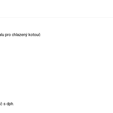
lu pro chlazený kotouč
č s dph.