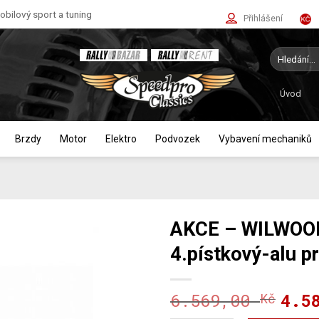
bilový sport a tuning
Přihlášení
Hledat:
Úvod
Brzdy
Motor
Elektro
Podvozek
Vybavení mechaniků
AKCE – WILWOOD 
4.pístkový-alu p
6.569,00
4.5
Kč
Půvo
Aktu
cena
cena