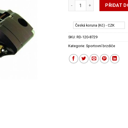
AKCE - WILWOOD - Brzdič Power
byla:
je:
PŘIDAT D
6.56
4.58
Česká koruna (Kč) - CZK
SKU:
RD-120-8729
Kategorie:
Sportovní brzdiče