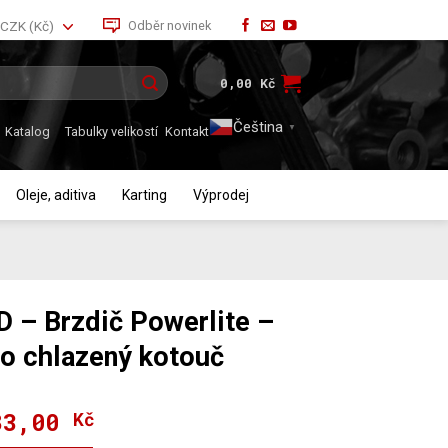
Odběr novinek
CZK (Kč)
0,00
Kč
Čeština‎
▼
Katalog
Tabulky velikostí
Kontakt
Oleje, aditiva
Karting
Výprodej
– Brzdič Powerlite –
ro chlazený kotouč
83,00
dní
ální
Kč