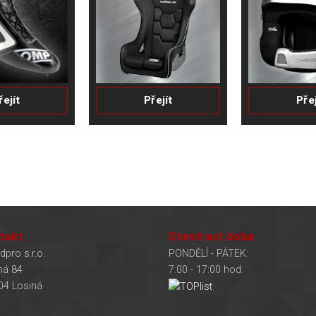
řejít
Přejít
Přej
takt
Otevírací doba
dpro s.r.o.
PONDĚLÍ - PÁTEK:
ná 84
7:00 - 17:00 hod.
04 Losiná