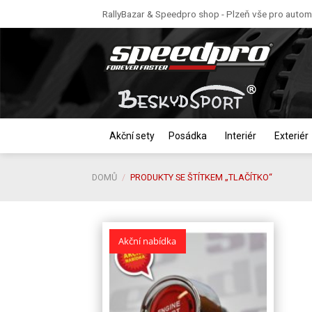
Skip
RallyBazar & Speedpro shop - Plzeň vše pro automo
to
content
Akční sety
Posádka
Interiér
Exteriér
DOMŮ
/
PRODUKTY SE ŠTÍTKEM „TLAČÍTKO“
Akční nabídka