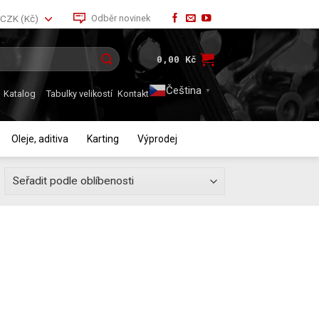
Odběr novinek
CZK (Kč)
0,00
Kč
Čeština‎
▼
Katalog
Tabulky velikostí
Kontakt
Oleje, aditiva
Karting
Výprodej