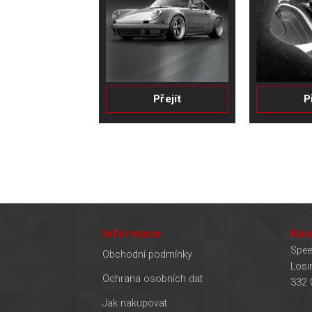
Přejít
P
Informace
Kon
Spee
Obchodní podmínky
Losi
Ochrana osobních dat
332 
Jak nakupovat