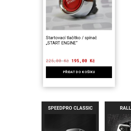
Startovací tlačítko / spínač
„START ENGINE“
225,00
Kč
Původní
195,00
Kč
Aktuální
cena
cena
byla:
je:
PŘIDAT DO KOŠÍKU
225,00 Kč.
195,00 Kč.
SPEEDPRO CLASSIC
RALL