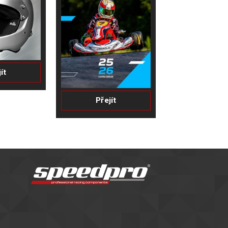
ít
Přejít